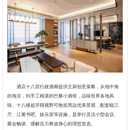
酒店十八层行政酒廊提供主厨创意菜肴，从地中海
的海滨，到手工精湛的巴黎小酒馆，品味世界各地风
味。十八楼超开阔视野可饱览周边优美景观，配套瓯江
厅、江篱书吧、娱乐室等设施，是举行灵活小型会议、
聚会畅谈、缓解压力释放身心的理想首选。