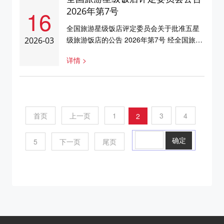
3750059特此公告 全国旅游星级饭店评定委
16
2026年第7号
员会 &nb...
全国旅游星级饭店评定委员会关于批准五星
级旅游饭店的公告 2026年第7号 经全国旅游
2026-03
星级饭店评定委员会研究决定，批准二家饭
详情 >
店为五星级旅游饭店。具体名单如下：序号
省份饭店名称标牌编号1江西德安远洲酒店
36500322贵州万绿城铂瑞兹酒店5250029特
此公告 全国旅游星级饭店评定委员会2026
年3月16日 ...
首页
上一页
1
3
4
2
5
下一页
尾页