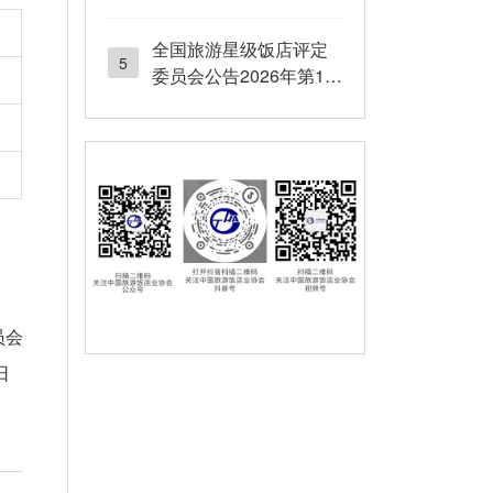
号
全国旅游星级饭店评定
5
委员会公告2026年第12
号
员会
5日