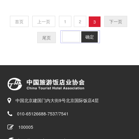
首页
上一页
1
2
下一页
3
尾页
中国北京建国门内大街9号北京国际饭店4层
010-65126688-7537/7541
100005