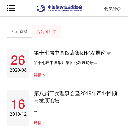
会员登录
活动直播
活动图片库
第十七届中国饭店集团化发展论坛
26
第十七届中国饭店集团化发展论坛...
2020-08
详情 >
第八届三次理事会暨2019年产业回顾
16
与发展论坛
...
2019-12
详情 >