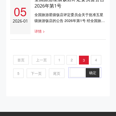
3350115特此公告 全国旅游星级饭店评定委
05
2026年第1号
员会2026年1月12日 ...
全国旅游星级饭店评定委员会关于批准五星
级旅游饭店的公告 2026年第1号 经全国旅游
2026-01
星级饭店评定委员会研究决定，批准二家饭
详情 >
店为五星级旅游饭店。具体名单如下： 序号
省份饭店名称标牌编号1陕西安康瑞斯丽酒店
61500242贵州铜仁市锦江宾馆5250026特此
公告全国旅游星级饭店评定委员会2026年1
月5日...
首页
上一页
1
2
4
3
5
下一页
尾页